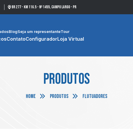
BR 277 - km 116.5 - nº 1455, Campo Largo - PR
ados
Blog
Seja um representante
Tour
ços
Contato
Configurador
Loja Virtual
Produtos
Home
Produtos
Flutuadores