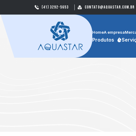
(41) 3292-5653
contato@aquastar.com.br
Home
A empresa
Merc
Produtos
Servi