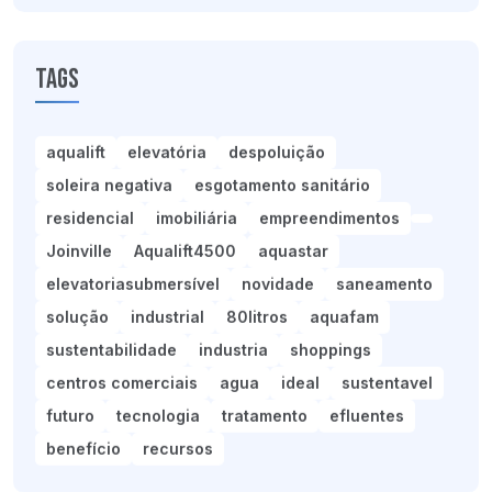
Tags
aqualift
elevatória
despoluição
soleira negativa
esgotamento sanitário
residencial
imobiliária
empreendimentos
Joinville
Aqualift4500
aquastar
elevatoriasubmersível
novidade
saneamento
solução
industrial
80litros
aquafam
sustentabilidade
industria
shoppings
centros comerciais
agua
ideal
sustentavel
futuro
tecnologia
tratamento
efluentes
benefício
recursos